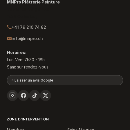
MNPro Plâtrerie Peinture
Chemin du Verger 22c
1868 Collombey
+41 79 210 74 82
info@mnpro.ch
Horaires:
Lun-Ven: 7h30 - 18h
Sam: sur rendez-vous
⭐ Laisser un avis Google
ZONE D'INTERVENTION
Monthey
Saint-Maurice