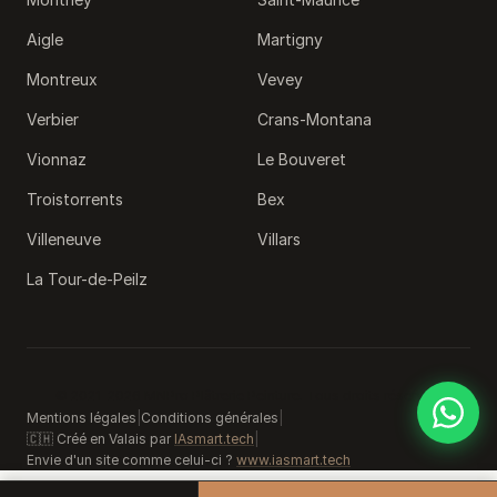
Aigle
Martigny
Montreux
Vevey
Verbier
Crans-Montana
Vionnaz
Le Bouveret
Troistorrents
Bex
Villeneuve
Villars
La Tour-de-Peilz
© 2021-2026 MNPro Plâtrerie Peinture. Tous droits réservés.
Mentions légales
|
Conditions générales
|
🇨🇭 Créé en Valais par
IAsmart.tech
|
Envie d'un site comme celui-ci ?
www.iasmart.tech