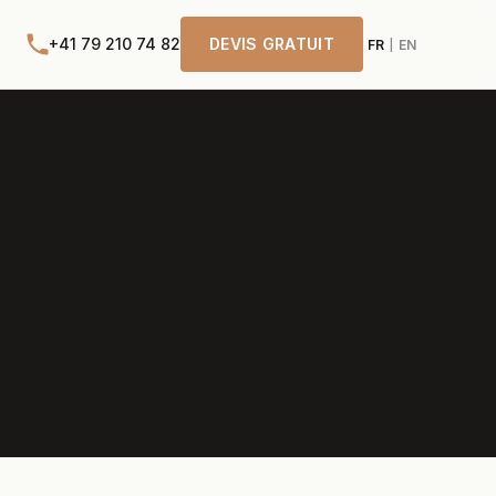
+41 79 210 74 82
DEVIS GRATUIT
FR
EN
|