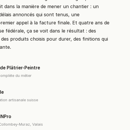
oit dans la manière de mener un chantier : un
 délais annoncés qui sont tenus, une
emier appel à la facture finale. Et quatre ans de
e fédérale, ça se voit dans le résultat : des
es produits choisis pour durer, des finitions qui
sante.
e Plâtrier-Peintre
complète du métier
le
ation artisanale suisse
MNPro
· Collombey-Muraz, Valais