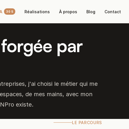
IA
Réalisations
À propos
Blog
Contact
30 S
forgée par
reprises, j'ai choisi le métier qui me
x espaces, de mes mains, avec mon
MNPro existe.
LE PARCOURS