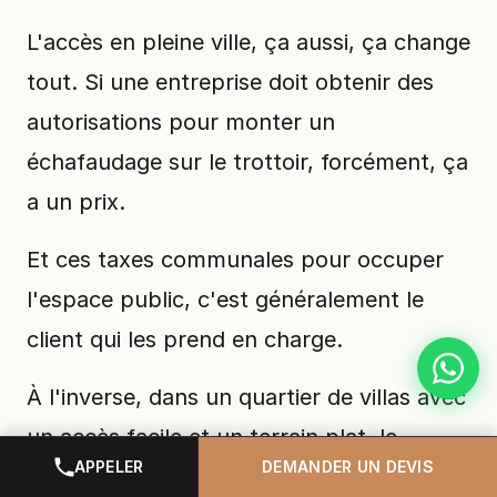
L'accès en pleine ville, ça aussi, ça change
tout. Si une entreprise doit obtenir des
autorisations pour monter un
échafaudage sur le trottoir, forcément, ça
a un prix.
Et ces taxes communales pour occuper
l'espace public, c'est généralement le
client qui les prend en charge.
À l'inverse, dans un quartier de villas avec
un accès facile et un terrain plat, le
APPELER
DEMANDER UN DEVIS
montage va beaucoup plus vite.