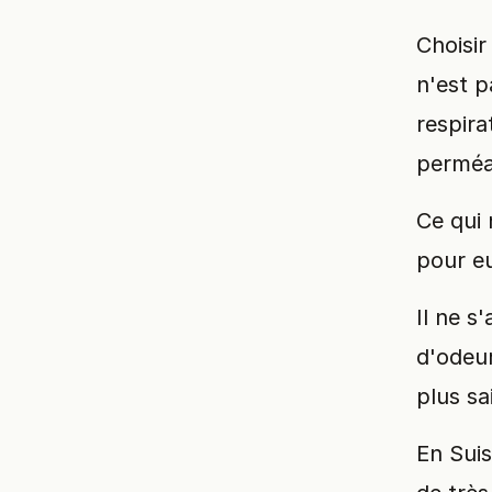
Choisi
n'est p
respir
perméab
Ce qui 
pour e
Il ne s
d'odeur
plus sa
En Suis