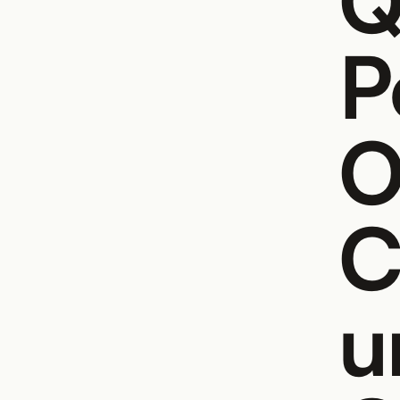
Q
P
O
C
u