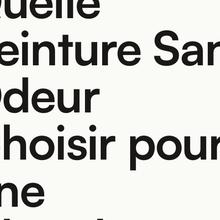
uelle
einture Sa
deur
hoisir pou
ne