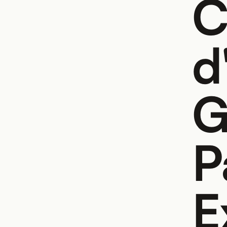
C
d
G
P
E