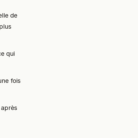
lle de
plus
ce qui
une fois
 après