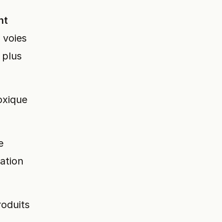
nt
 voies
 plus
oxique
e
ation
roduits