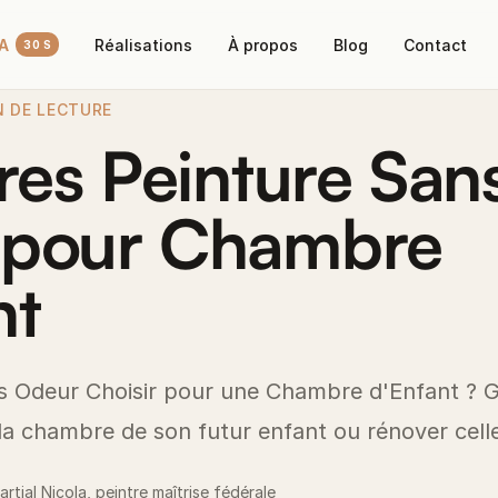
IA
Réalisations
À propos
Blog
Contact
30 S
IN DE LECTURE
ères Peinture San
 pour Chambre
nt
ns Odeur Choisir pour une Chambre d'Enfant ? 
la chambre de son futur enfant ou rénover celle
Martial Nicola, peintre maîtrise fédérale