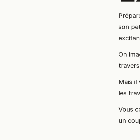
Prépare
son pet
excitan
On imag
travers
Mais il
les trav
Vous co
un cou