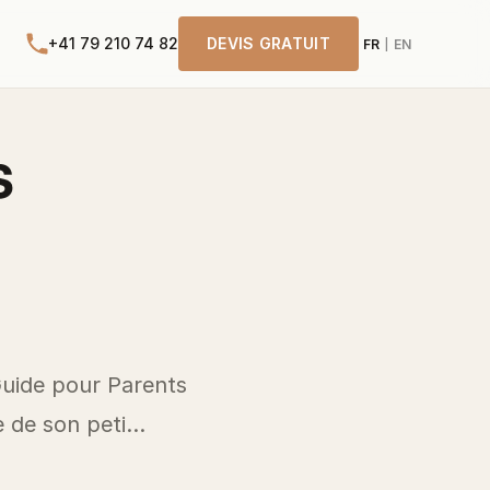
+41 79 210 74 82
DEVIS GRATUIT
FR
EN
|
s
Guide pour Parents
 de son peti...