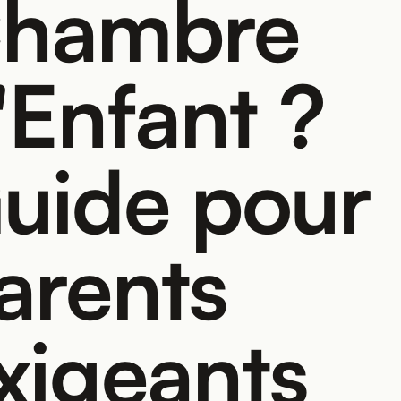
hambre
'Enfant ?
uide pour
arents
xigeants