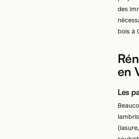
des imm
nécessa
bois à 
Rén
en V
Les pa
Beaucou
lambris
(lasure