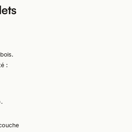
lets
bois.
é :
).
-couche