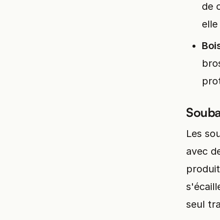
de 
ell
Boi
bro
pro
Souba
Les sou
avec d
produit
s'écail
seul tr