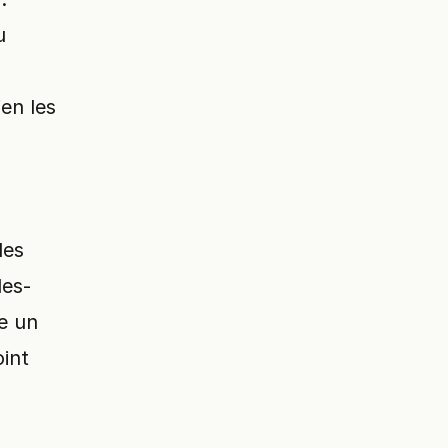
u
en les
les
les-
e un
oint