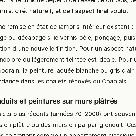
é. La technique dépend de l'essence du bois, d
rnis, ciré, naturel), et de l'aspect final voulu.
e remise en état de lambris intérieur existant :
ge ou décapage si le vernis pèle, ponçage, puis
tion d'une nouvelle finition. Pour un aspect natu
incolore ou légèrement teintée est idéale. Pour 
orain, la peinture laquée blanche ou gris clair 
ndance dans les chalets rénovés du Chablais.
duits et peintures sur murs plâtrés
alets plus récents (années 70–2000) ont souven
s en plâtre ou des murs en parpaing enduit. Ce
es se traitent comme un appartement classique 