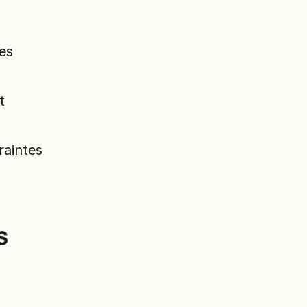
ces
t
raintes
s