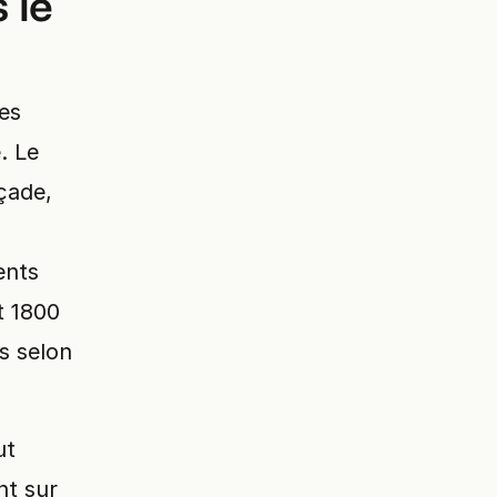
 le
ues
. Le
çade,
ents
t 1800
s selon
ut
nt sur