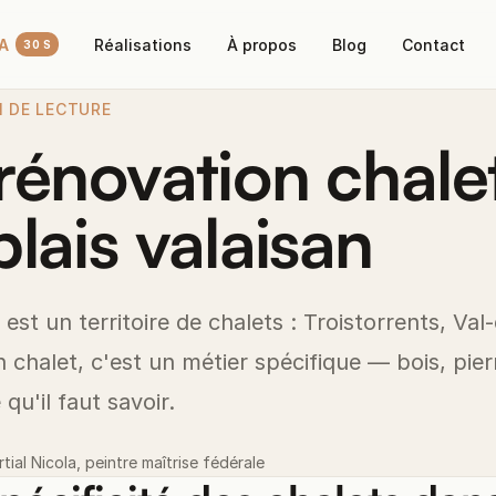
IA
Réalisations
À propos
Blog
Contact
30 S
N DE LECTURE
rénovation chale
lais valaisan
est un territoire de chalets : Troistorrents, Val
chalet, c'est un métier spécifique — bois, pierr
 qu'il faut savoir.
rtial Nicola, peintre maîtrise fédérale