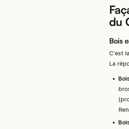
Faç
du 
Bois e
C'est l
La répo
Boi
bro
(pro
Ren
Boi