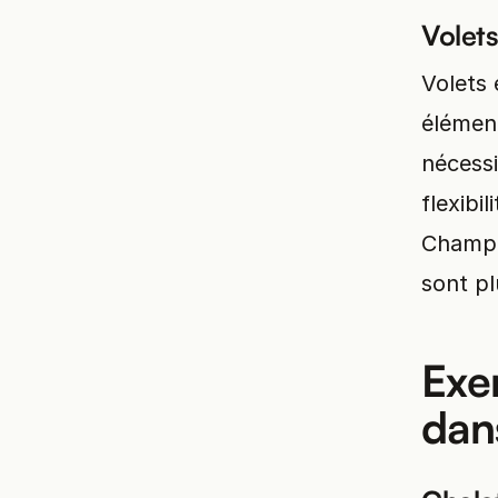
Volets
Volets 
élément
nécessi
flexibi
Champér
sont pl
Exe
dan