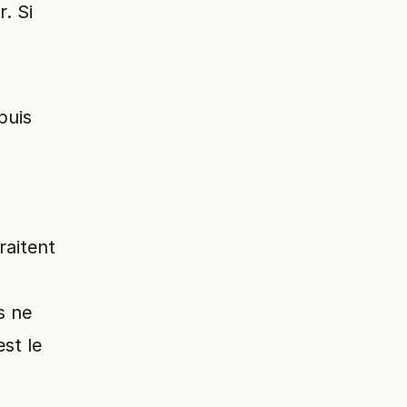
. Si
puis
raitent
s ne
est le