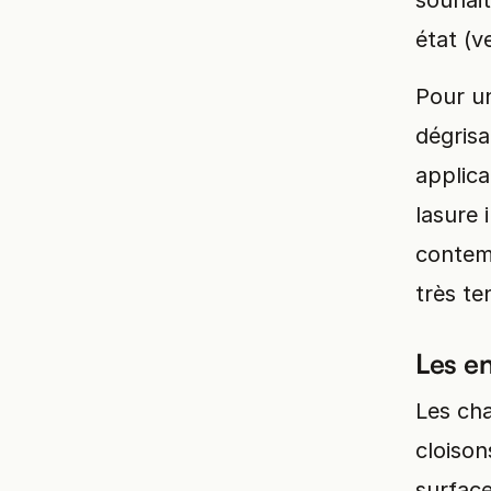
souhait
état (ve
Pour un
dégrisa
applica
lasure 
contemp
très te
Les en
Les ch
cloison
surfac