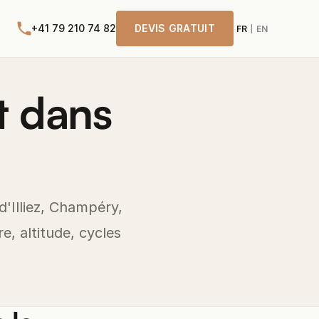
+41 79 210 74 82
DEVIS GRATUIT
FR
EN
|
t dans
-d'Illiez, Champéry,
e, altitude, cycles