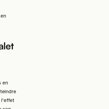
 en
alet
s en
teindre
l'effet