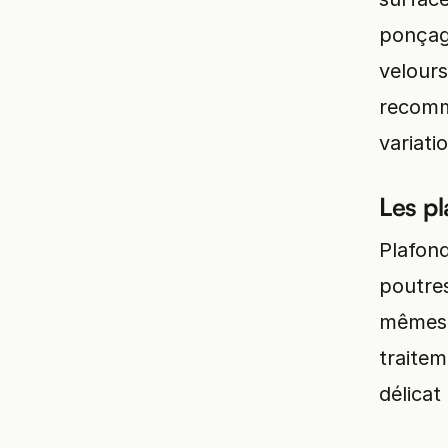
ponçag
velours
recomm
variati
Les pl
Plafond
poutres
mêmes 
traitem
délicat 