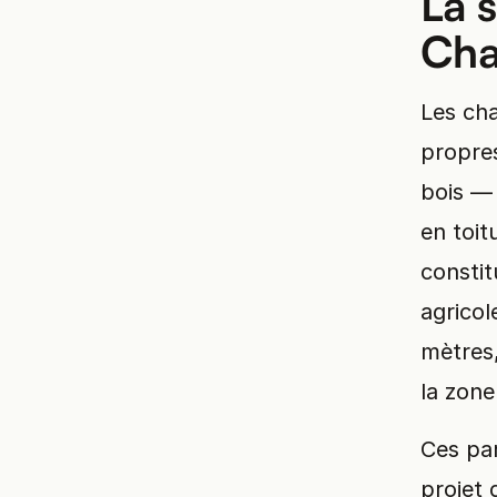
La s
Cha
Les cha
propres
bois —
en toitu
consti
agricol
mètres,
la zone
Ces par
projet 