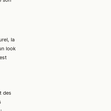
e son
rel, la
un look
est
t des
s
: